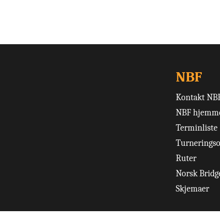
NBF
Kontakt NB
NBF hjemme
Terminliste
Turneringso
Ruter
Norsk Bridge
Skjemaer