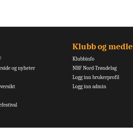
Klubb og medl
F
Klubbinfo
side og nyheter
NBF Nord-Trøndelag
Logg inn brukerprofil
versikt
Logg inn admin
festival