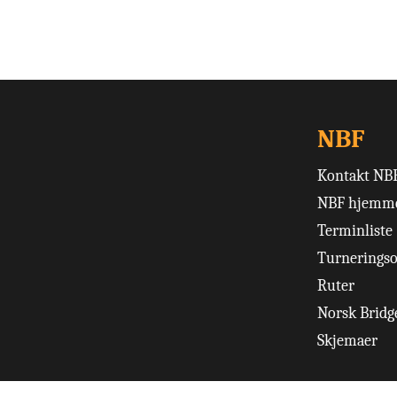
NBF
Kontakt NB
NBF hjemme
Terminliste
Turneringso
Ruter
Norsk Bridge
Skjemaer