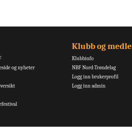
Klubb og medl
F
Klubbinfo
side og nyheter
NBF Nord-Trøndelag
Logg inn brukerprofil
versikt
Logg inn admin
festival