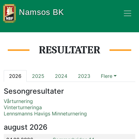
Namsos BK
RESULTATER
2026
2025
2024
2023
Flere
Sesongresultater
Vårturnering
Vinterturneringa
Lennsmanns Havigs Minneturnering
august
2026